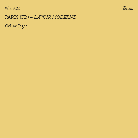
9 dic 2022
Estreno
PARIS (FR)
–
LAVOIR MODERNE
Coline Jaget
Clara
Olivares
compositora
EN
FR
ES
Quien me busca para cambiar me encuentra en el fondo del alma,
Me llaman universo y dicen que soy sin corazón,