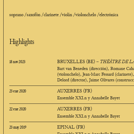
soprano /
saxofón /
clarinete /
violín /
violonchelo /
electrónica
Highlights
18 nov 2023
BRUXELLES (BE)
–
THÉÂTRE DE L
Bart van Beneden (dirección), Romane Cabar
(violonchelo), Jean-Marc Fessard (clarinete
Delord (director), Jaime Olivares (construc
23 ene 2020
AUXERRES (FR)
Ensemble XXI.n y Annabelle Bayet
22 ene 2020
AUXERRES (FR)
Ensemble XXI.n y Annabelle Bayet
23 may 2019
EPINAL (FR)