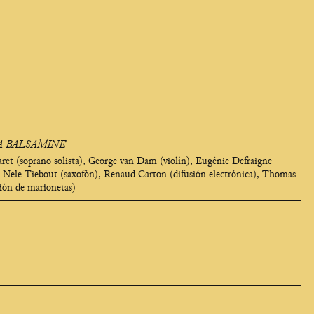
A BALSAMINE
et (soprano solista), George van Dam (violín), Eugénie Defraigne
), Nele Tiebout (saxofón), Renaud Carton (difusión electrónica), Thomas
ción de marionetas)