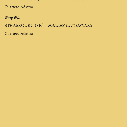
Cuarteto Adastra
19 sep 2021
STRASBOURG (FR)
–
HALLES CITADELLES
Cuarteto Adastra
Clara
Olivares
compositora
EN
FR
ES
Quien me busca para cambiar me encuentra en el fondo del alma,