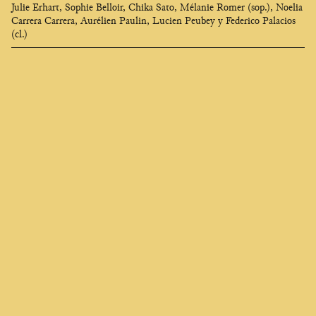
Julie Erhart, Sophie Belloir, Chika Sato, Mélanie Romer (sop.), Noelia
Carrera Carrera, Aurélien Paulin, Lucien Peubey y Federico Palacios
(cl.)
Clara
Olivares
compositora
EN
FR
ES
Quien me busca para cambiar me encuentra en el fondo del alma,
Me llaman universo y dicen que soy sin corazón,
Y si aparez como un estrangulador
Es para despertar mejor tu deseo de llama.