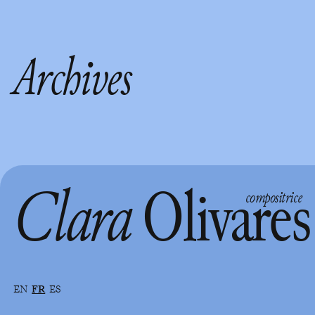
Archives
Clara
Olivares
compositrice
EN
FR
ES