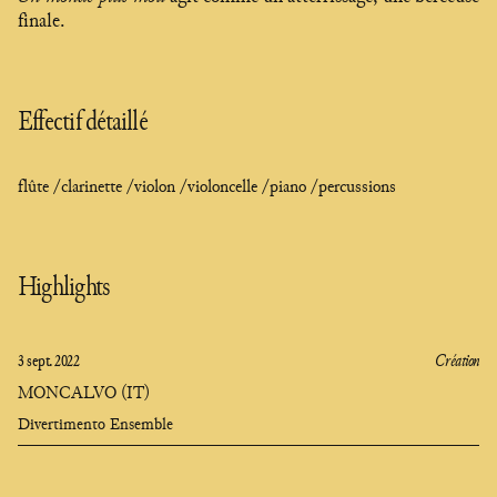
finale.
Effectif détaillé
flûte /
clarinette /
violon /
violoncelle /
piano /
percussions
Highlights
3 sept. 2022
Création
MONCALVO (IT)
Divertimento Ensemble